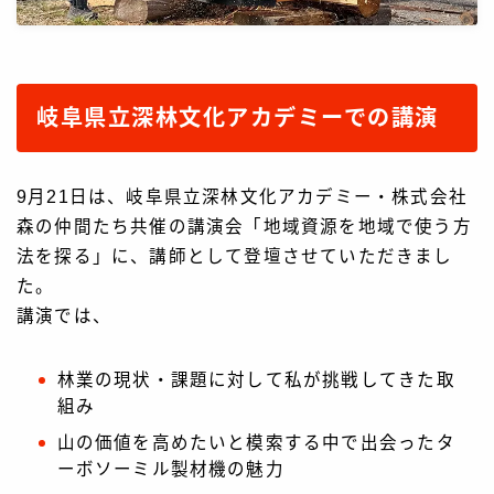
製品情報
製品一覧
岐阜県立深林文化アカデミーでの講演
手動スイングブレード製材機
M7 パワーソー
9月21日は、岐阜県立深林文化アカデミー・株式会社
M8-13M
森の仲間たち共催の講演会「地域資源を地域で使う方
自動スイングブレード製材機
法を探る」に、講師として登壇させていただきまし
M12
た。
オプション・消耗品 一覧
講演では、
お知らせ
林業の現状・課題に対して私が挑戦してきた取
組み
よくあるご質問
山の価値を高めたいと模索する中で出会ったタ
ーボソーミル製材機の魅力