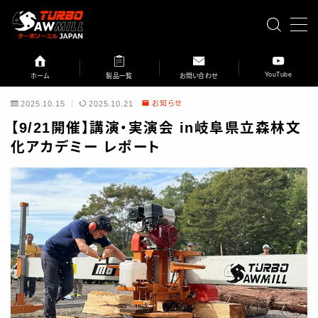
MENU
YouTube
ホーム
製品一覧
お問い合わせ
HOME
2025.10.15
2025.10.21
お知らせ
【9/21開催】講演・実演会 in岐阜県立森林文
ターボソーミルとは
化アカデミー レポート
私たちの想い
ターボソーミルでできること
スイングブレード製材機の特徴
ターボソーミルと他の製材方法との比較
デモンストレーション
ターボソーミルの歴史
ページ一覧