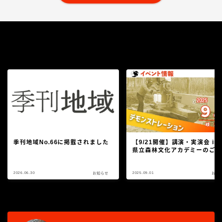
Recommend
こちらの記事もどうぞ
季刊地域No.66に掲載されました
【9/21開催】講演・実演会 in
県立森林文化アカデミーのご
2026.06.30
2025.09.01
お知らせ
お知