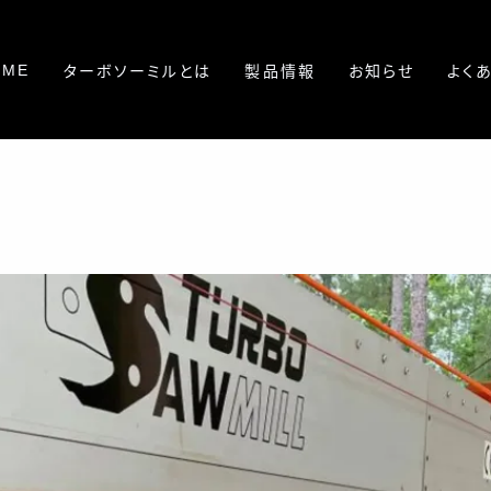
OME
ターボソーミルとは
製品情報
お知らせ
よく
私たちの想い
製品一覧
手動スイングブレード製材
ターボソーミルでできること
機
スイングブレード製材機の
M7 パワーソー
特徴
M8-13M
ターボソーミルと他の製材
方法との比較
自動スイングブレード製材
機
デモンストレーション
M12
ターボソーミルの歴史
オプション・消耗品 一覧
ページ一覧