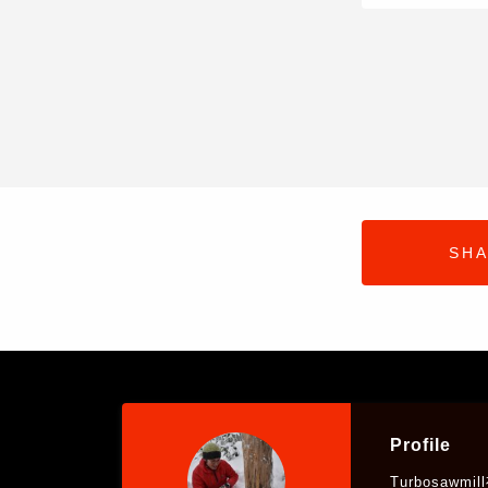
SH
Profile
Turbosaw