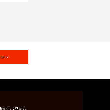
 copy
五戸町在住。3児の父。