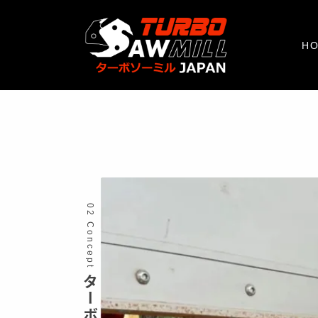
H
02 Concept