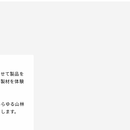
させて製品を
な製材を体験
あらゆる山林
をします。