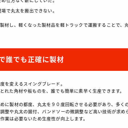
ため仕方なく薪にしていた。
現場で丸太を搬出できない。
製材し、軽くなった製材品を軽トラックで運搬することで、
で誰でも正確に製材
角度を変えるスイングブレード。
とれた角材や板ものを、誰でも簡単に素早く生産できます。
ために製材の都度、丸太を９０度回転させる必要があり、多く
の調整や丸太の据付、バンドソーの微調整など高い技術が求め
る作業は必要ないため生産性が向上します。