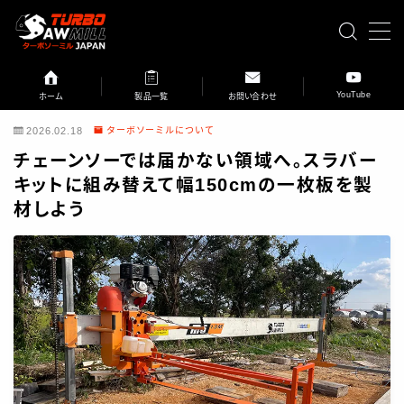
MENU
YouTube
ホーム
製品一覧
お問い合わせ
HOME
2026.02.18
ターボソーミルについて
チェーンソーでは届かない領域へ。スラバー
ターボソーミルとは
キットに組み替えて幅150cmの一枚板を製
私たちの想い
材しよう
ターボソーミルでできること
スイングブレード製材機の特徴
ターボソーミルと他の製材方法との比較
デモンストレーション
ターボソーミルの歴史
ページ一覧