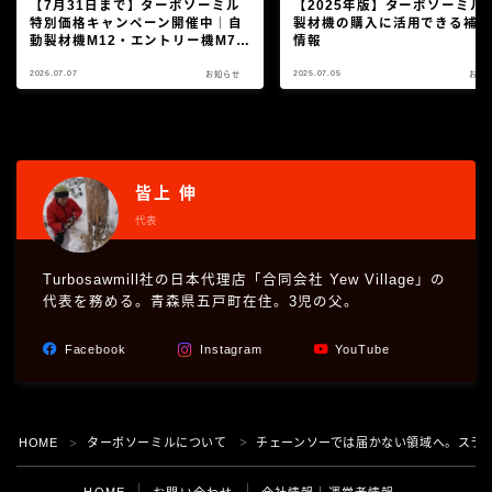
【7月31日まで】ターボソーミル
【2025年版】ターボソーミル
特別価格キャンペーン開催中｜自
製材機の購入に活用できる補
動製材機M12・エントリー機M7を
情報
10%OFF
2026.07.07
2025.07.05
お知らせ
お知
皆上 伸
代表
Turbosawmill社の日本代理店「合同会社 Yew Village」の
代表を務める。青森県五戸町在住。3児の父。
Facebook
Instagram
YouTube
Follow Me
HOME
ターボソーミルについて
チェーンソーでは届かない領域へ。スラバ
＞
＞