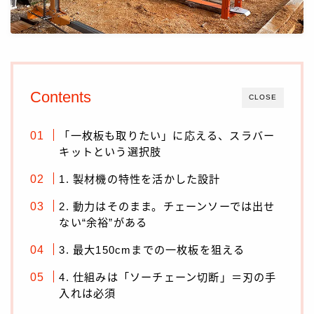
製品情報
製品一覧
手動スイングブレード製材機
Contents
CLOSE
M7 パワーソー
M8-13M
「一枚板も取りたい」に応える、スラバー
自動スイングブレード製材機
キットという選択肢
M12
1. 製材機の特性を活かした設計
オプション・消耗品 一覧
2. 動力はそのまま。チェーンソーでは出せ
ない“余裕”がある
お知らせ
3. 最大150cmまでの一枚板を狙える
よくあるご質問
4. 仕組みは「ソーチェーン切断」＝刃の手
入れは必須